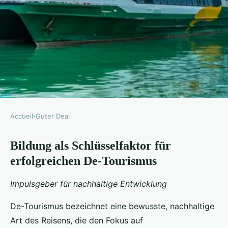
Accueil
›
Guter Deal
GUTER DEAL
Bildung als Schlüsselfaktor für
Welche Rolle spielt Bildung im
erfolgreichen De-Tourismus
Erfolg des De-Tourismus?
Impulsgeber für nachhaltige Entwicklung
Lorenzo
•
23. Juli 2025
•
4 min de lecture
De-Tourismus bezeichnet eine bewusste, nachhaltige
Art des Reisens, die den Fokus auf