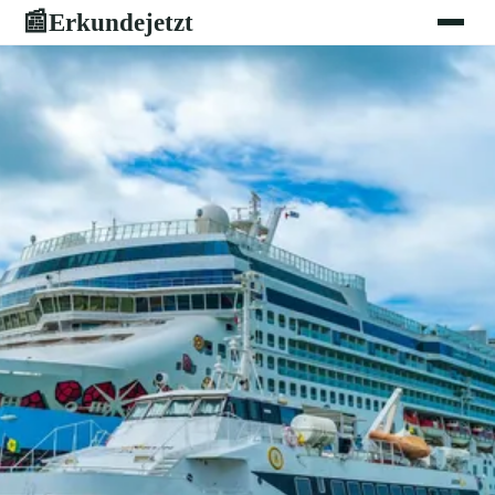
Erkundejetzt
📰